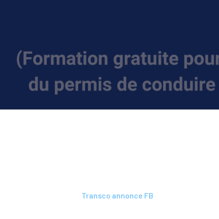
Carrières
-
Transco annonce FB