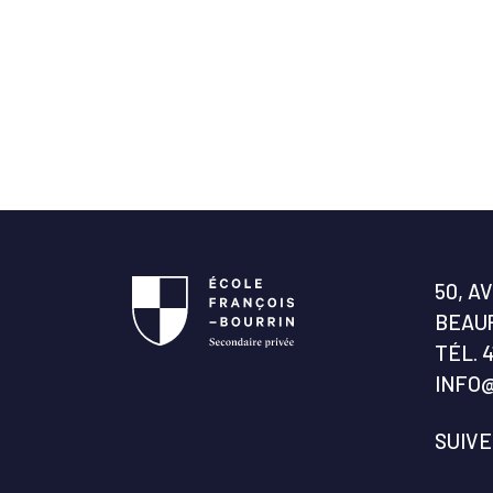
50, A
BEAUP
TÉL.
4
INFO
SUIV