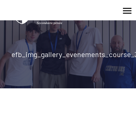
Skip
to
content
efb_img_gallery_evenements_course_