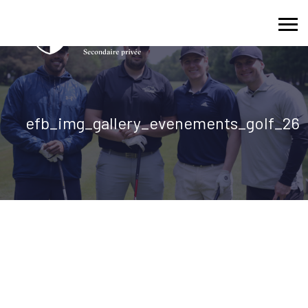
Skip
to
content
efb_img_gallery_evenements_golf_26