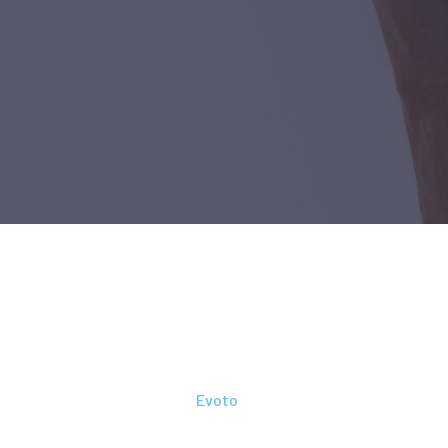
Gouvernance
-
Evoto