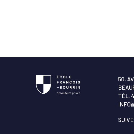
50, A
BEAUP
TÉL.
4
INFO
SUIV