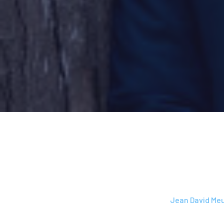
L’école
-
Mot du directeur général
-
Jean David Me