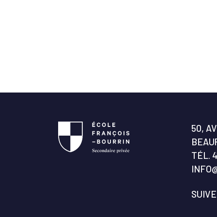
50, A
BEAUP
TÉL.
4
INFO
SUIV