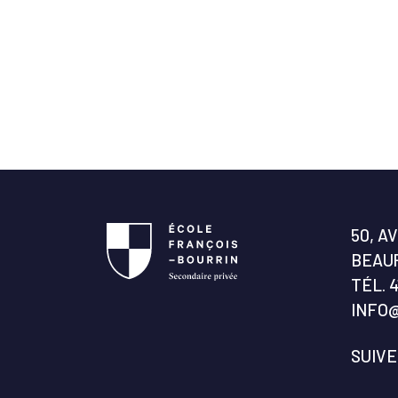
50, A
BEAUP
TÉL.
4
INFO
SUIV