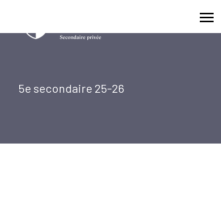
Skip
to
content
5e secondaire 25-26