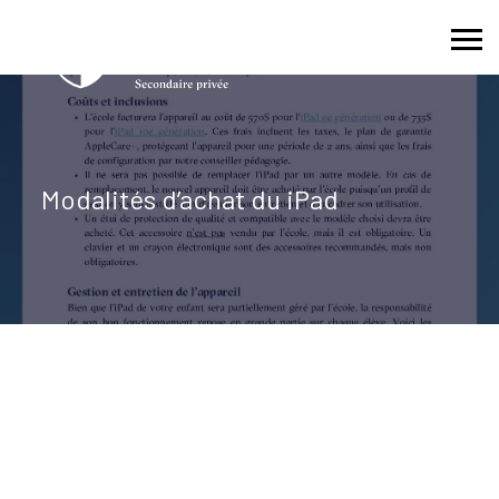
Skip
to
content
Modalités d’achat du iPad