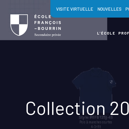
Skip
VISITE VIRTUELLE
NOUVELLES
P
to
content
L’ÉCOLE
PROF
Collection 2