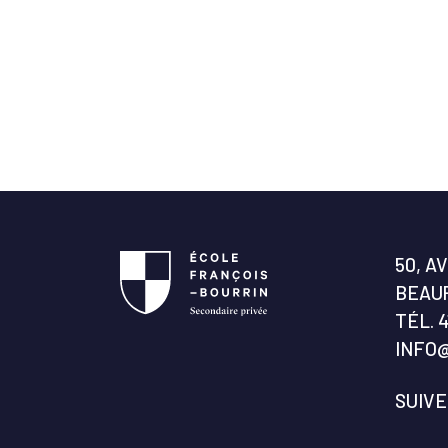
50, A
BEAUP
TÉL.
4
INFO
SUIV