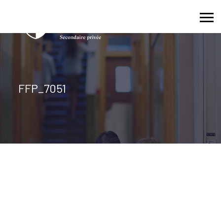
Skip
to
content
FFP_7051