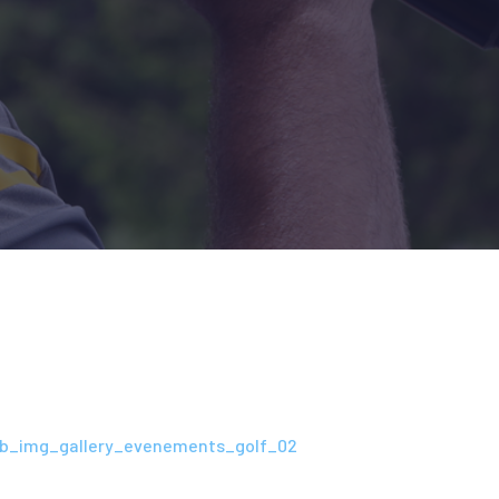
b_img_gallery_evenements_golf_02