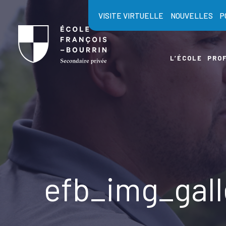
Skip
VISITE VIRTUELLE
NOUVELLES
P
to
content
L’ÉCOLE
PROF
efb_img_gal