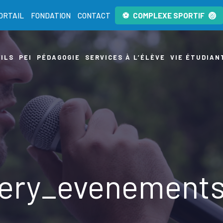
ORTAIL
FONDATION
CONTACT
COMPLEXE SPORTIF
ILS
PEI
PÉDAGOGIE
SERVICES À L’ÉLÈVE
VIE ÉTUDIAN
lery_evenements