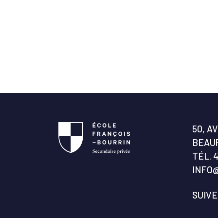
50, A
BEAUP
TÉL.
4
INFO
SUIV