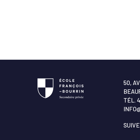
50, A
BEAUP
TÉL.
4
INFO
SUIV