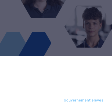
L’école
-
La fondation
-
Gouvernement élèves